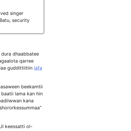
oved singer
atu, security
e dura dhaabbatee
magaalota qarree
a guddittiitiin
lafa
haasaween beekamtii
 baatii lama kan hin
badiiwwan kana
shororkessummaa”
 keessatti ol-