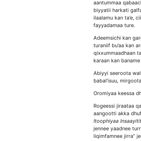
aantummaa qabaachaa
biyyatii harkati ga
ilaalamu kan ta’e, 
fayyadamaa ture.
Adeemsichi kan garg
turaniif bu’aa kan
qixxummaadhaan taja
karaan kan baname i
Abiyyi seeroota wal
babal’isuu, mirgoot
Oromiyaa keessa dh
Rogeessi jiraataa q
aangootti akka dhu
Itoophiyaa Insaayiti
jennee yaadnee tur
liqimfamnee jirra” j