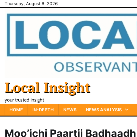
Skip
Thursday, August 6, 2026
to
content
Local Insight
your trusted insight
HOME
IN-DEPTH
NEWS
NEWS ANALYSIS
Moo’ichi Paartii Badhaadh