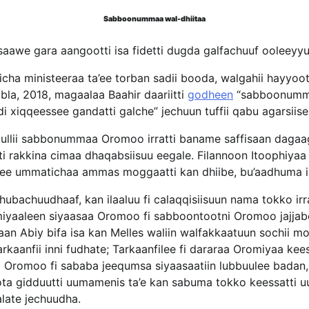
Sabboonummaa wal-dhiitaa
awe gara aangootti isa fidetti dugda galfachuuf ooleeyyuu
ha ministeeraa ta’ee torban sadii booda, walgahii hayyoo
bla, 2018, magaalaa Baahir daariitti
godheen
“sabboonumm
xiqqeessee gandatti galche” jechuun tuffii qabu agarsiise
duullii sabbonummaa Oromoo irratti baname saffisaan dag
i rakkina cimaa dhaqabsiisuu eegale. Filannoon Itoophiyaa
ee ummatichaa ammas moggaatti kan dhiibe, bu’aadhuma 
 hubachuudhaaf, kan ilaaluu fi calaqqisiisuun nama tokko ir
miyaaleen siyaasaa Oromoo fi sabboontootni Oromoo jajjab
n Abiy bifa isa kan Melles waliin walfakkaatuun sochii m
 tarkaanfii inni fudhate; Tarkaanfilee fi dararaa Oromiyaa kee
romoo fi sababa jeequmsa siyaasaatiin lubbuulee badan
boota gidduutti uumamenis ta’e kan sabuma tokko keessatti
late jechuudha.