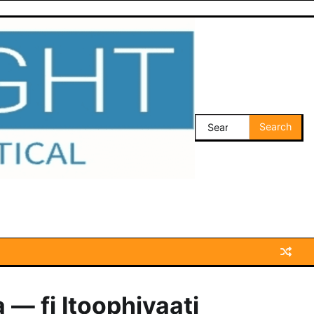
Search
for:
— fi Itoophiyaati