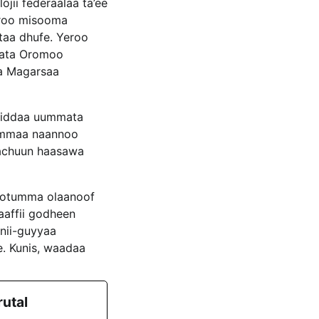
ojii federaalaa ta’ee
iroo misooma
taa dhufe. Yeroo
mata Oromoo
a Magarsaa
a diddaa uummata
ummaa naannoo
aachuun haasawa
mootumma olaanoof
aaffii godheen
nii-guyyaa
. Kunis, waadaa
rutal