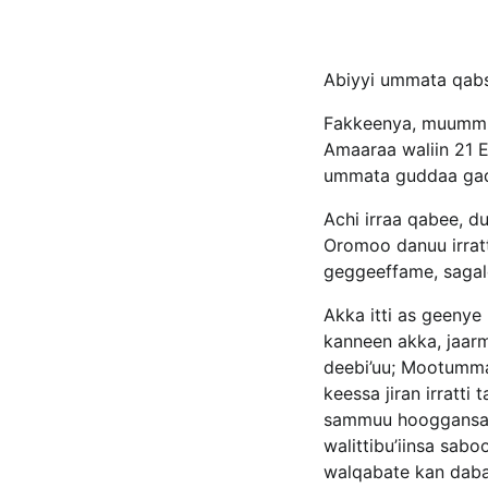
Abiyyi ummata qabsa
Fakkeenya, muummic
Amaaraa waliin 21 E
ummata guddaa gadi 
Achi irraa qabee, 
Oromoo danuu irratt
geggeeffame, sagal
Akka itti as geenye
kanneen akka, jaar
deebi’uu; Mootummaa
keessa jiran irratti
sammuu hooggansa O
walittibu’iinsa sa
walqabate kan daba