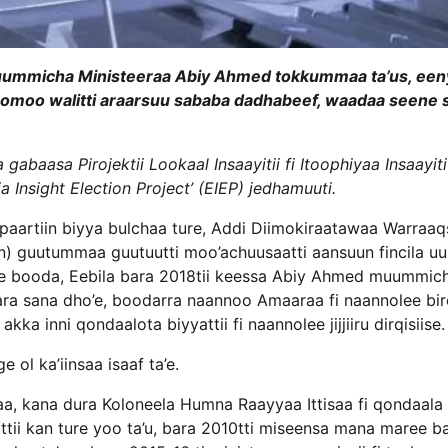
ummicha Ministeeraa Abiy Ahmed tokkummaa ta’us, ee
Oromoo walitti araarsuu sababa dadhabeef, waadaa seene s
abaasa Pirojektii Lookaal Insaayitii fi Itoophiyaa Insaayiti
 Insight Election Project’ (EIEP) jedhamuuti.
 paartiin biyya bulchaa ture, Addi Diimokiraatawaa Warra
n) guutummaa guutuutti moo’achuusaatti aansuun fincila 
re booda, Eebila bara 2018tii keessa Abiy Ahmed muummich
ara sana dho’e, boodarra naannoo Amaaraa fi naannolee biro
a inni qondaalota biyyattii fi naannolee jijjiiru dirqisiise.
e ol ka’iinsaa isaaf ta’e.
, kana dura Koloneela Humna Raayyaa Ittisaa fi qondaala
tii kan ture yoo ta’u, bara 2010tti miseensa mana maree b