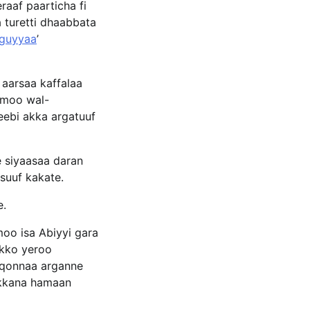
aaf paarticha fi
 turetti dhaabbata
 guyyaa
’
 aarsaa kaffalaa
omoo wal-
eebi akka argatuuf
e siyaasaa daran
esuuf kakate.
e.
moo isa Abiyyi gara
okko yeroo
oqonnaa arganne
ukkana hamaan