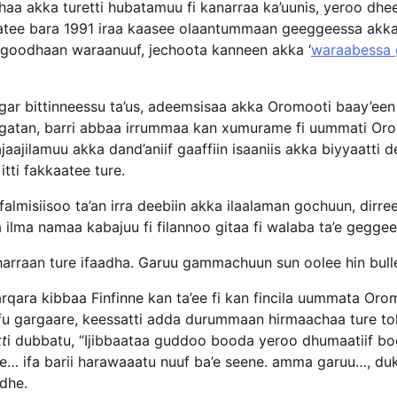
 akka turetti hubatamuu fi kanarraa ka’uunis, yeroo dheer
lfatee bara 1991 iraa kaasee olaantummaan geeggeessa akka
ciigoodhaan waraanuuf, jechoota kanneen akka ‘
waraabessa
ar bittinneessu ta’us, adeemsisaa akka Oromooti baay’een
 argatan, barri abbaa irrummaa kan xumurame fi uummati Or
ajilamuu akka dand’aniif gaaffiin isaaniis akka biyyaatti d
tti fakkaatee ture.
falmisiisoo ta’an irra deebiin akka ilaalaman gochuun, dirre
a ilma namaa kabajuu fi filannoo gitaa fi walaba ta’e gegge
arraan ture ifaadha. Garuu gammachuun sun oolee hin bull
arqara kibbaa Finfinne kan ta’ee fi kan fincila uummata Oro
fu gargaare, keessatti adda durummaan hirmaachaa ture t
tt
i dubbatu, “Ijibbaataa guddoo booda yeroo dhumaatiif b
re… ifa barii harawaaatu nuuf ba’e seene. amma garuu…, d
edhe.