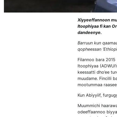
Xiyyeeffannoon mu
Itoophiyaa fi kan 
dandeenye.
Barruun kun qaamaa g
qopheessan ‘Ethiopia
Filannoo bara 2015
Itoophiyaa (ADWUI’
keessatti dho’ee tu
muudame. Fincilli b
mootummaa raasee akk
Kun Abiyyiif, furgugg
Muummichi haarawaa
odeeffaannoo biyyat