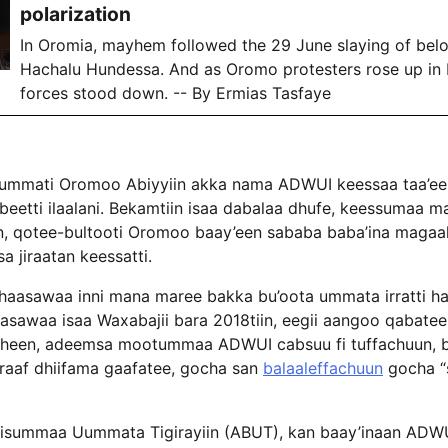
polarization
In Oromia, mayhem followed the 29 June slaying of bel
Hachalu Hundessa. And as Oromo protesters rose up in B
forces stood down. -- By Ermias Tasfaye
 Uummati Oromoo Abiyyiin akka nama ADWUI keessaa taa’e
qabeetti ilaalani. Bekamtiin isaa dabalaa dhufe, keessumaa 
n, qotee-bultooti Oromoo baay’een sababa baba’ina magaala
a jiraatan keessatti.
 haasawaa inni mana maree bakka bu’oota ummata irratti 
 Hasawaa isaa Waxabajii bara 2018tiin, eegii aangoo qabatee
odheen, adeemsa mootummaa ADWUI cabsuu fi tuffachuun, 
aaf dhiifama gaafatee, gocha san
balaaleffachuun
gocha “
isummaa Uummata Tigirayiin (ABUT), kan baay’inaan ADWUI