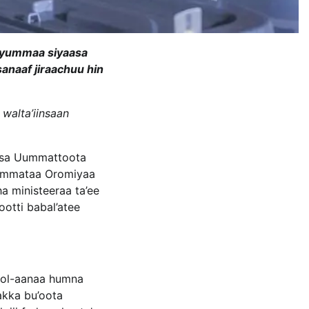
nyummaa siyaasa
anaaf jiraachuu hin
 walta’iinsaan
aqsa Uummattoota
uummataa Oromiyaa
a ministeeraa ta’ee
otti babal’atee
 ol-aanaa humna
akka bu’oota