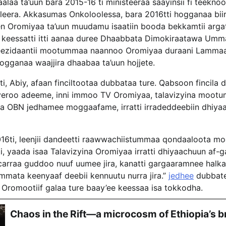
aa ta’uun bara 2015-16 ti ministeeraa saayinsii fi teeknool
jileera. Akkasumas Onkoloolessa, bara 2016tti hogganaa bi
n Oromiyaa ta’uun muudamu isaatiin booda bekkamtii arga
 keessatti itti aanaa duree Dhaabbata Dimokiraatawa Um
reezidaantii mootummaa naannoo Oromiyaa duraani Lamma
ogganaa waajjira dhaabaa ta’uun hojjete.
tti, Abiy, afaan finciltootaa dubbataa ture. Qabsoon fincil
eroo adeeme, inni immoo TV Oromiyaa, talavizyina moot
 OBN jedhamee moggaafame, irratti irradeddeebiin dhiy
16ti, leenjii dandeetti raawwachiistummaa qondaaloota 
ti, yaada isaa Talavizyina Oromiyaa irratti dhiyaachuun af-g
rraa guddoo nuuf uumee jira, kanatti gargaaramnee halka
ummata keenyaaf deebii kennuutu nurra jira.”
jedhee
dubbate
 Oromootiif galaa ture baay’ee keessaa isa tokkodha.
Chaos in the Rift—a microcosm of Ethiopia’s b