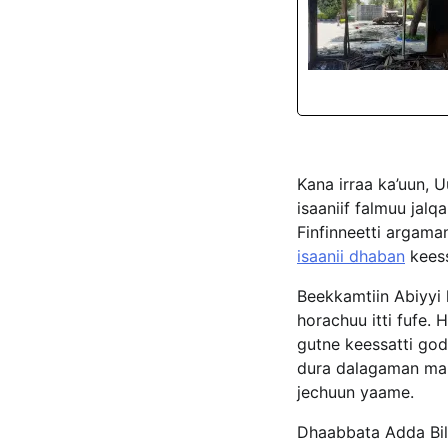
Kana irraa ka’uun,
isaaniif falmuu jal
Finfinneetti argama
isaanii dhaban
keess
Beekkamtiin Abiyyi
horachuu itti fufe.
gutne keessatti g
dura dalagaman mar
jechuun yaame.
Dhaabbata Adda Bil