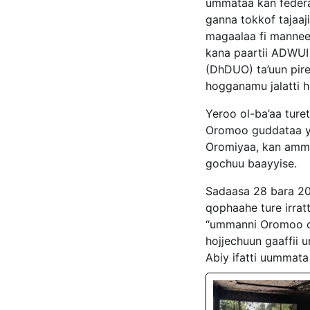
ummataa kan federaal
ganna tokkof tajaa
magaalaa fi mannee
kana paartii ADWUI
(DhDUO) ta’uun pi
hogganamu jalatti h
Yeroo ol-ba’aa ture
Oromoo guddataa y
Oromiyaa, kan amma
gochuu baayyise.
Sadaasa 28 bara 20
qophaahe ture irrat
“ummanni Oromoo ca
hojjechuun gaaffii 
Abiy ifatti uummata