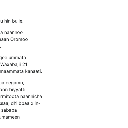
 hin bulle.
ta naannoo
aan Oromoo
.
aagee ummata
 Waxabajii 21
imaammata kanaati.
raa eegamu,
oon biyyatti
ormitoota naannicha
ssaa; dhiibbaa xiin-
, sababa
 uumameen